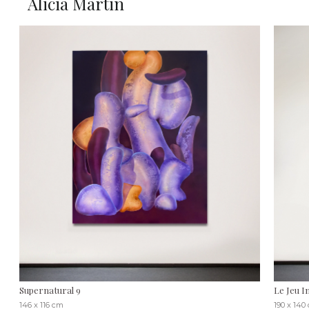
Alicia Martin
Supernatural 9
Le Jeu In
146 x 116 cm
190 x 140