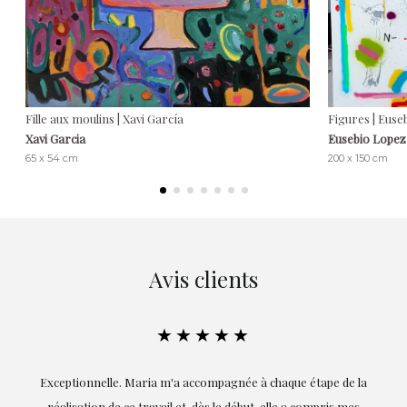
Fille aux moulins | Xavi García
Figures | Euse
Xavi Garcia
Eusebio Lopez
65 x 54 cm
200 x 150 cm
Avis clients
★★★★★
ie
Exceptionnelle. Maria m'a accompagnée à chaque étape de la
on
réalisation de ce travail et, dès le début, elle a compris mes