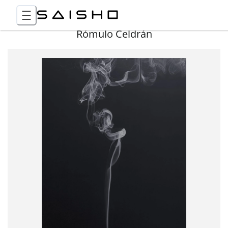
Rómulo Celdrán