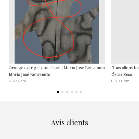
Orange over grey and black | María José Benvenuto
Nous allons to
María José Benvenuto
Óscar Seco
76 x 56 cm
81 x 100 cm
Avis clients