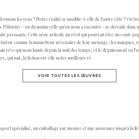
rmons les yeux ? Notre réalité se modifie-t-elle de l'autre côté ? Ou tou
 l'Histoire - ou du moins celle qu'on nous a racontée - se déroule dans un 
té pressante. Cette série articule un récit qui pourrait être un conte pop
ctateur comme transmetteur nécessaire de leur message ; les masques, sy
vais rêve qui nous hante depuis la nuit des temps ; et le déguisement ou l
 qui sait, la fiction est-elle notre meilleure ré
VOIR TOUTES LES ŒUVRES
ort spécialisé, un emballage sur mesure et une assurance jusqu'à la livr