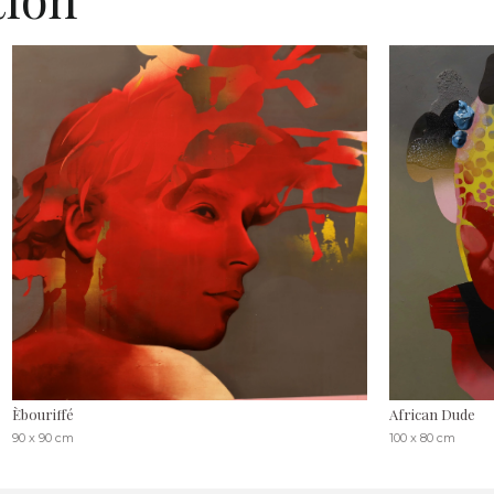
Èbouriffé
African Dude
90 x 90 cm
100 x 80 cm