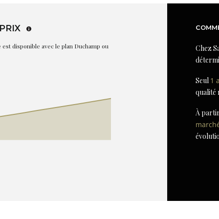
PRIX
COMME
re est disponible avec le plan Duchamp ou
Chez Sa
détermi
Seul
1 
qualité
À parti
march
évoluti