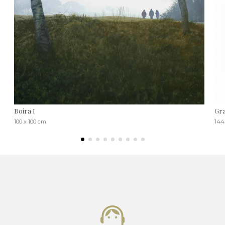
Boira I
Gra
100 x 100 cm
144