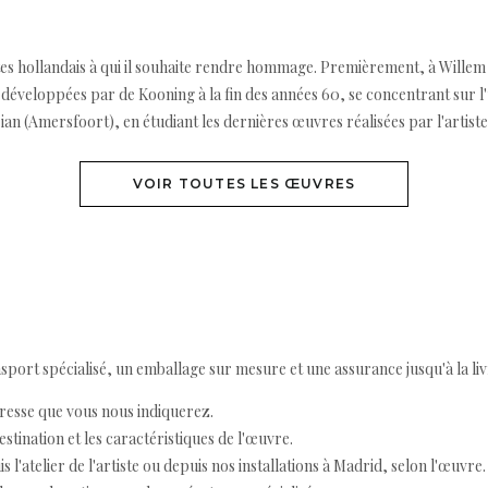
istes hollandais à qui il souhaite rendre hommage. Premièrement, à Willem
éveloppées par de Kooning à la fin des années 60, se concentrant sur l'
 (Amersfoort), en étudiant les dernières œuvres réalisées par l'artiste
VOIR TOUTES LES ŒUVRES
ort spécialisé, un emballage sur mesure et une assurance jusqu'à la livr
resse que vous nous indiquerez.
destination et les caractéristiques de l'œuvre.
 l'atelier de l'artiste ou depuis nos installations à Madrid, selon l'œuvre.