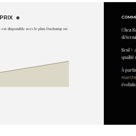
PRIX
COMME
re est disponible avec le plan Duchamp ou
Chez Sa
détermi
Seul
1 
qualité
À parti
march
évoluti