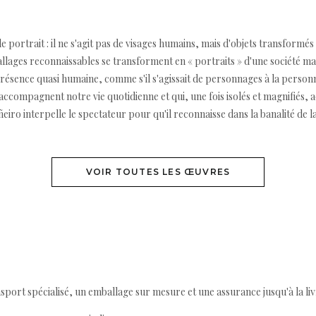
de portrait : il ne s'agit pas de visages humains, mais d'objets transformés
allages reconnaissables se transforment en « portraits » d'une société m
présence quasi humaine, comme s'il s'agissait de personnages à la person
i accompagnent notre vie quotidienne et qui, une fois isolés et magnifiés,
iro interpelle le spectateur pour qu'il reconnaisse dans la banalité de l
VOIR TOUTES LES ŒUVRES
ort spécialisé, un emballage sur mesure et une assurance jusqu'à la livr