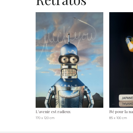
L'avenir est radieux
Né pour la n
170 x 120 cm
85 x 100 cm