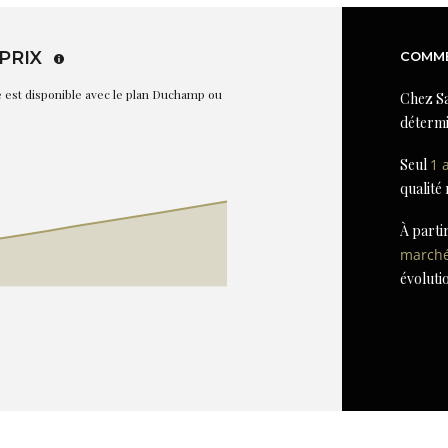
PRIX
COMME
re est disponible avec le plan Duchamp ou
Chez Sa
détermi
Seul
1 
qualité
À parti
march
évoluti