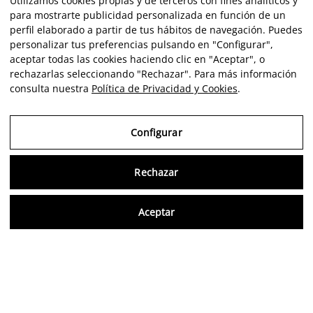
Utilizamos cookies propias y de terceros con fines analíticos y
para mostrarte publicidad personalizada en función de un
perfil elaborado a partir de tus hábitos de navegación. Puedes
personalizar tus preferencias pulsando en "Configurar",
aceptar todas las cookies haciendo clic en "Aceptar", o
rechazarlas seleccionando "Rechazar". Para más información
consulta nuestra
Política de Privacidad y Cookies
.
Configurar
Rechazar
Consu
Aceptar
FR