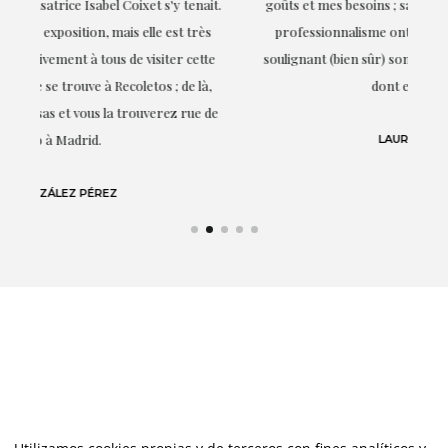
it.
goûts et mes besoins ; sa proximité, son empathie et son
s
professionnalisme ont été présents à chaque instant,
te
soulignant (bien sûr) son amour et sa connaissance de ce
,
dont elle parle : l'art.
de
LAURA GUTIÉRREZ