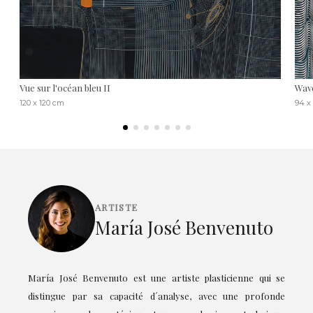
Vue sur l'océan bleu II
Wave
120 x 120 cm
94 x
ARTISTE
María José Benvenuto
María José Benvenuto est une artiste plasticienne qui se
distingue par sa capacité d´analyse, avec une profonde