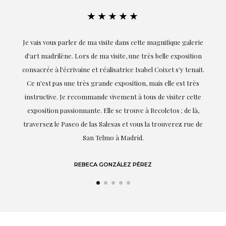
★★★★★
ie
Exceptionnelle. Maria m'a accompagnée à chaque étape de la
on
réalisation de ce travail et, dès le début, elle a compris mes
it.
goûts et mes besoins ; sa proximité, son empathie et son
s
professionnalisme ont été présents à chaque instant,
te
soulignant (bien sûr) son amour et sa connaissance de ce
,
dont elle parle : l'art.
de
LAURA GUTIÉRREZ