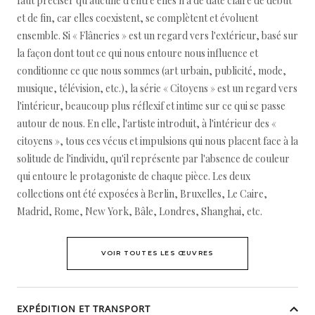
faut préciser qu'aucune d'entre elles n'a de date claire de début
et de fin, car elles coexistent, se complètent et évoluent
ensemble. Si « Flâneries » est un regard vers l'extérieur, basé sur
la façon dont tout ce qui nous entoure nous influence et
conditionne ce que nous sommes (art urbain, publicité, mode,
musique, télévision, etc.), la série « Citoyens » est un regard vers
l'intérieur, beaucoup plus réflexif et intime sur ce qui se passe
autour de nous. En elle, l'artiste introduit, à l'intérieur des «
citoyens », tous ces vécus et impulsions qui nous placent face à la
solitude de l'individu, qu'il représente par l'absence de couleur
qui entoure le protagoniste de chaque pièce. Les deux
collections ont été exposées à Berlin, Bruxelles, Le Caire,
Madrid, Rome, New York, Bâle, Londres, Shanghai, etc.
VOIR TOUTES LES ŒUVRES
EXPÉDITION ET TRANSPORT