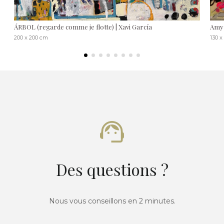
ÁRBOL (regarde comme je flotte) | Xavi García
Amy 
200 x 200 cm
130 x
Des questions ?
Nous vous conseillons en 2 minutes.