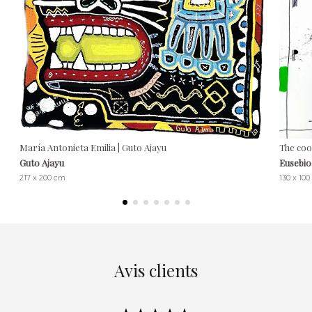
María Antonieta Emilia | Guto Ajayu
The coo
Guto Ajayu
Eusebio
217 x 200 cm
130 x 10
Avis clients