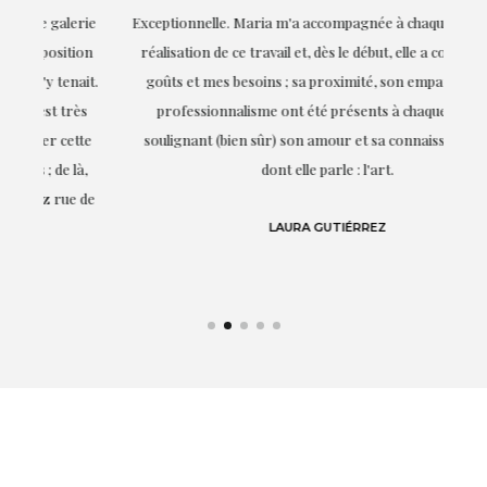
ie
Exceptionnelle. Maria m'a accompagnée à chaque étape de la
on
réalisation de ce travail et, dès le début, elle a compris mes
it.
goûts et mes besoins ; sa proximité, son empathie et son
s
professionnalisme ont été présents à chaque instant,
te
soulignant (bien sûr) son amour et sa connaissance de ce
,
dont elle parle : l'art.
de
LAURA GUTIÉRREZ