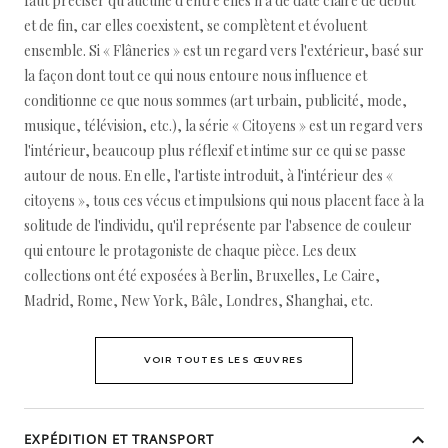
faut préciser qu'aucune d'entre elles n'a de date claire de début
et de fin, car elles coexistent, se complètent et évoluent
ensemble. Si « Flâneries » est un regard vers l'extérieur, basé sur
la façon dont tout ce qui nous entoure nous influence et
conditionne ce que nous sommes (art urbain, publicité, mode,
musique, télévision, etc.), la série « Citoyens » est un regard vers
l'intérieur, beaucoup plus réflexif et intime sur ce qui se passe
autour de nous. En elle, l'artiste introduit, à l'intérieur des «
citoyens », tous ces vécus et impulsions qui nous placent face à la
solitude de l'individu, qu'il représente par l'absence de couleur
qui entoure le protagoniste de chaque pièce. Les deux
collections ont été exposées à Berlin, Bruxelles, Le Caire,
Madrid, Rome, New York, Bâle, Londres, Shanghai, etc.
VOIR TOUTES LES ŒUVRES
EXPÉDITION ET TRANSPORT