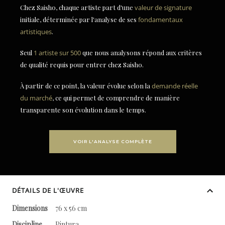
Chez Saisho, chaque artiste part d'une
valeur de signature
initiale, déterminée par l'analyse de ses
fondamentaux
artistiques
.
Seul
1 artiste sur 500
que nous analysons répond aux critères
de qualité requis pour entrer chez Saisho.
À partir de ce point, la valeur évolue selon la
demande réelle
du marché
, ce qui permet de comprendre de manière
transparente son évolution dans le temps.
VOIR L'ANALYSE COMPLÈTE
DÉTAILS DE L'ŒUVRE
Dimensions
76 x 56 cm
Discipline
Pintura