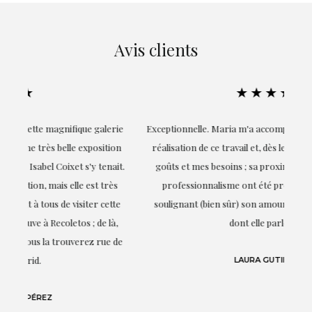
Avis clients
★★★★★
ie
Exceptionnelle. Maria m'a accompagnée à chaque étape de la
on
réalisation de ce travail et, dès le début, elle a compris mes
it.
goûts et mes besoins ; sa proximité, son empathie et son
s
professionnalisme ont été présents à chaque instant,
te
soulignant (bien sûr) son amour et sa connaissance de ce
,
dont elle parle : l'art.
de
LAURA GUTIÉRREZ