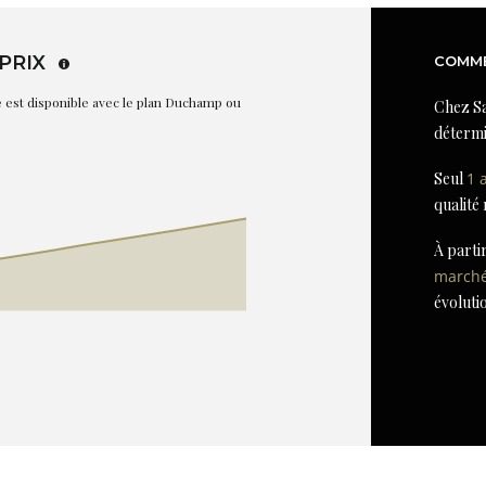
PRIX
COMME
re est disponible avec le plan Duchamp ou
Chez Sa
détermi
Seul
1 
qualité
À parti
march
évoluti