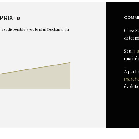
PRIX
COMME
re est disponible avec le plan Duchamp ou
Chez Sa
détermi
Seul
1 
qualité
À parti
march
évoluti