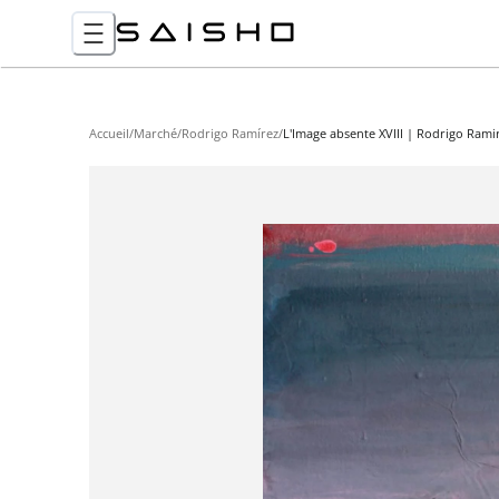
Accueil
/
Marché
/
Rodrigo Ramírez
/
L'Image absente XVIII | Rodrigo Rami