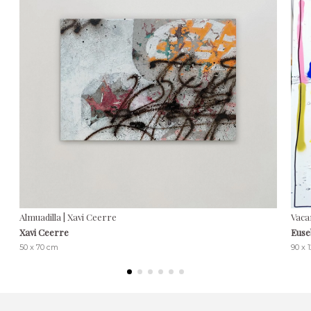
Almuadilla | Xavi Ceerre
Vaca
Xavi Ceerre
Euse
50 x 70 cm
90 x 