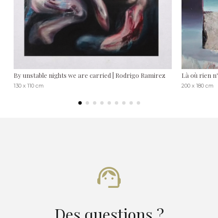
By unstable nights we are carried | Rodrigo Ramirez
Là où rien n
130 x 110 cm
200 x 180 cm
Des questions ?