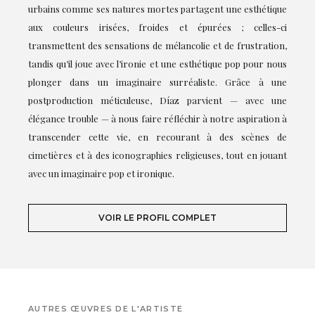
urbains comme ses natures mortes partagent une esthétique
aux couleurs irisées, froides et épurées ; celles-ci
transmettent des sensations de mélancolie et de frustration,
tandis qu’il joue avec l’ironie et une esthétique pop pour nous
plonger dans un imaginaire surréaliste. Grâce à une
postproduction méticuleuse, Díaz parvient — avec une
élégance trouble — à nous faire réfléchir à notre aspiration à
transcender cette vie, en recourant à des scènes de
cimetières et à des iconographies religieuses, tout en jouant
avec un imaginaire pop et ironique.
VOIR LE PROFIL COMPLET
AUTRES ŒUVRES DE L'ARTISTE