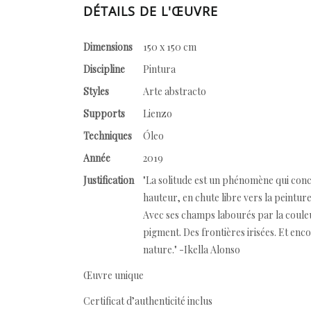
DÉTAILS DE L'ŒUVRE
Dimensions
150 x 150 cm
Discipline
Pintura
Styles
Arte abstracto
Supports
Lienzo
Techniques
Óleo
Année
2019
Justification
"La solitude est un phénomène qui concern
hauteur, en chute libre vers la peinture
Avec ses champs labourés par la couleu
pigment. Des frontières irisées. Et enco
nature." -Ikella Alonso
Œuvre unique
Certificat d’authenticité inclus