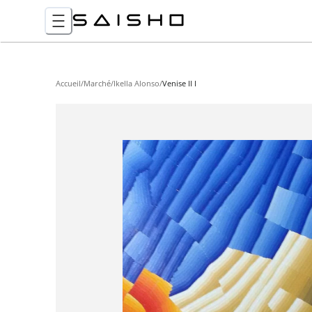
Accueil
/
Marché
/
Ikella Alonso
/
Venise II I