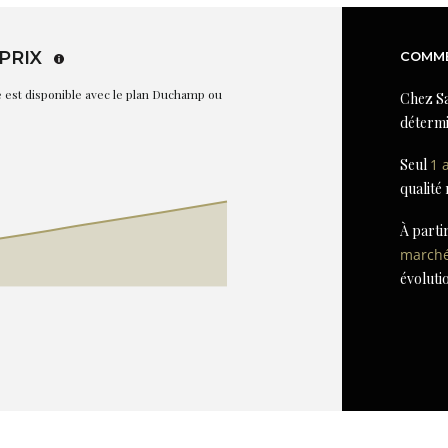
PRIX
COMME
re est disponible avec le plan Duchamp ou
Chez Sa
détermi
Seul
1 
qualité
À parti
march
évoluti