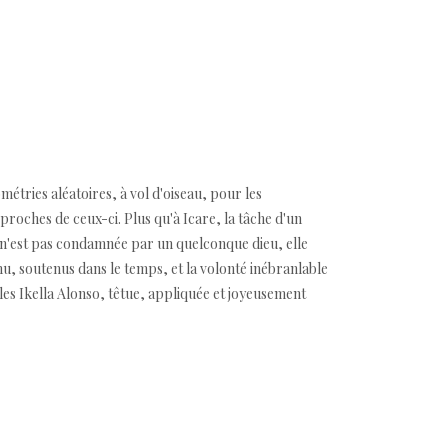
métries aléatoires, à vol d'oiseau, pour les
roches de ceux-ci. Plus qu'à Icare, la tâche d'un
o n'est pas condamnée par un quelconque dieu, elle
u, soutenus dans le temps, et la volonté inébranlable
elles Ikella Alonso, têtue, appliquée et joyeusement