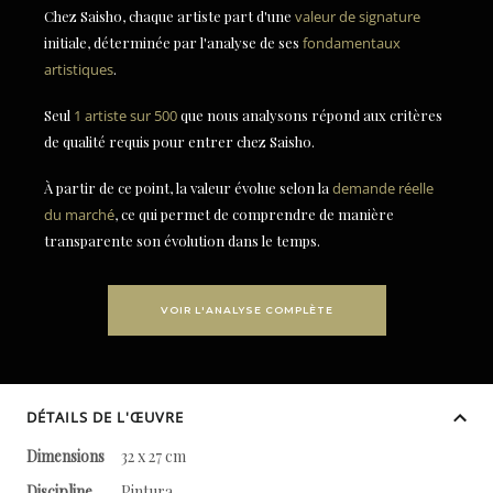
Chez Saisho, chaque artiste part d'une
valeur de signature
initiale, déterminée par l'analyse de ses
fondamentaux
artistiques
.
Seul
1 artiste sur 500
que nous analysons répond aux critères
de qualité requis pour entrer chez Saisho.
À partir de ce point, la valeur évolue selon la
demande réelle
du marché
, ce qui permet de comprendre de manière
transparente son évolution dans le temps.
VOIR L'ANALYSE COMPLÈTE
DÉTAILS DE L'ŒUVRE
Dimensions
32 x 27 cm
Discipline
Pintura