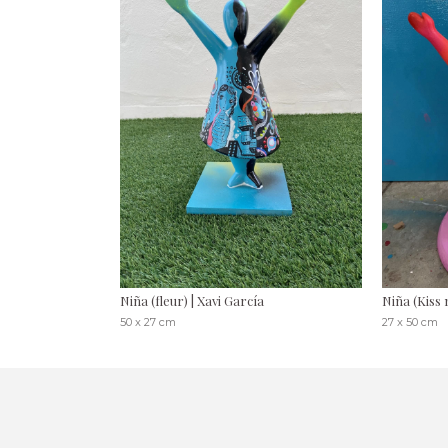
Niña (fleur) | Xavi García
Niña (Kiss 
50 x 27 cm
27 x 50 cm