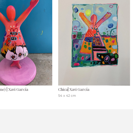
me) | Xavi García
Chica| Xavi García
54 x 42 cm