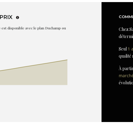
PRIX
COMME
re est disponible avec le plan Duchamp ou
Chez Sa
détermi
Seul
1 
qualité
À parti
march
évoluti