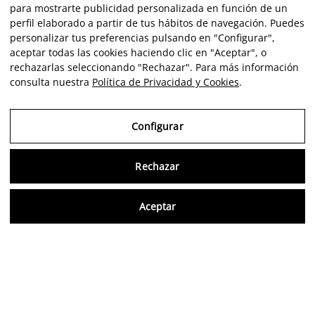
para mostrarte publicidad personalizada en función de un
perfil elaborado a partir de tus hábitos de navegación. Puedes
personalizar tus preferencias pulsando en "Configurar",
aceptar todas las cookies haciendo clic en "Aceptar", o
rechazarlas seleccionando "Rechazar". Para más información
consulta nuestra
Política de Privacidad y Cookies
.
Configurar
Rechazar
Consu
Aceptar
FR
Avis vérifiés