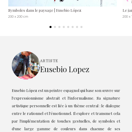
Symboles dans le paysage | Eusebio López
Le ja
200 x 200 cm
200 x
ARTISTE
Eusebio Lopez
Eusebio López est un peintre espagnol qui base son œuvre sur
l'expressionnisme abstrait et l'informalisme. Sa signature
artistique personnelle est liée à un thème central : le dialogue
entre le rationnel et l'émotionnel. Il explore et transmet cela
par l'implémentation de touches gestuelles, de symboles et
d'une large gamme de couleurs dans chacune de ses