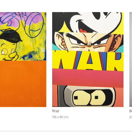
War
S
116 x 81 cm
2