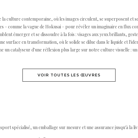
 de la culture contemporaine, où les images circulent, se superposent et
s – comme la vague de Hokusai – pour révéler un imaginaire en flux const
emblent émerger et se dissoudre à la fois : visages aux yeux brillants, ge
 une surface en transformation, où le solide se dilue dans le liquide et l'ide
un catalyseur d'une réflexion plus large sur notre culture visuelle : u
VOIR TOUTES LES ŒUVRES
ort spécialisé, un emballage sur mesure et une assurance jusqu'à la livr