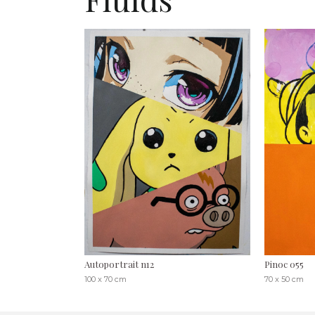
Autoportrait n12
Pinoc 055
100 x 70 cm
70 x 50 cm