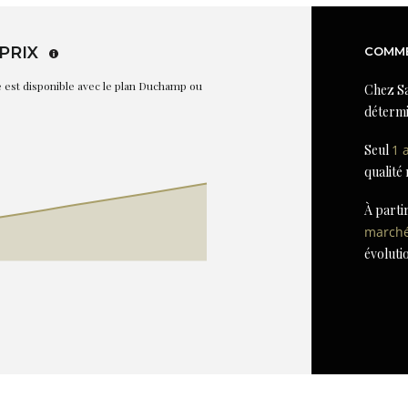
PRIX
COMME
re est disponible avec le plan Duchamp ou
Chez Sa
détermi
Seul
1 
qualité
À parti
march
évoluti