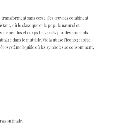
 se transforment sans cesse. Ses œuvres combinent
ant, où le classique et le pop, le naturel et
stes suspendus et corps traversés par des courants
ntitaire dans le mutable. Viola utilise l'iconographie
n écosystème liquide où les symboles se consomment,
aison finale.