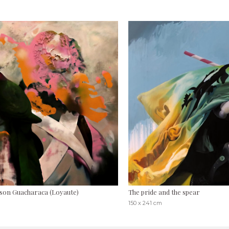
 son Guacharaca (Loyaute)
The pride and the spear
150 x 241 cm