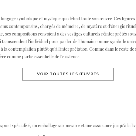
langage symbolique et mystique qui définit toute son œuvre. Ces figures 
ms contemporains, chargés de mémoire, de mystère et d'énergie rituell
riste, ses compositions renvoient à des vestiges culturels réinterprétés s
 qui transcendent l'individuel pour parler de l'humain comme symbole univ
t à la contemplation plutôt qu'à l'interprétation. Comme dans le reste 
tère comme partie essentielle de l'existence.
VOIR TOUTES LES ŒUVRES
ort spécialisé, un emballage sur mesure et une assurance jusqu'à la livr