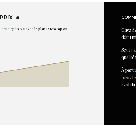
PRIX
COMME
re est disponible avec le plan Duchamp ou
Chez Sa
détermi
Seul
1 
qualité
À parti
march
évoluti