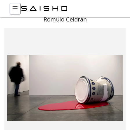
Rómulo Celdrán