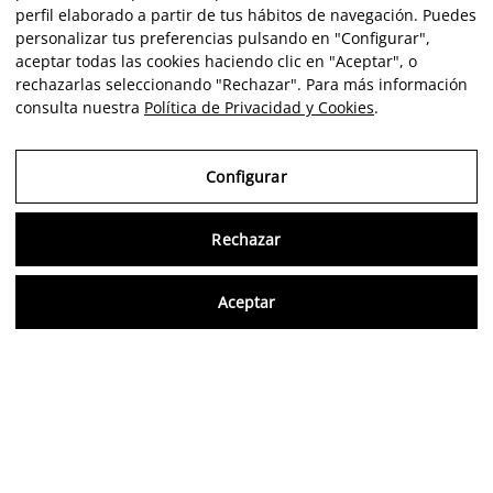
perfil elaborado a partir de tus hábitos de navegación. Puedes
personalizar tus preferencias pulsando en "Configurar",
aceptar todas las cookies haciendo clic en "Aceptar", o
rechazarlas seleccionando "Rechazar". Para más información
consulta nuestra
Política de Privacidad y Cookies
.
Configurar
Rechazar
Consu
Aceptar
FR
Avis vérifiés