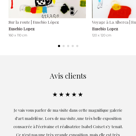
Sur la route | Eusebio López
Voyage à La Alberca | E
Eusebio Lopez
Eusebio Lopez
160 x 110 cm
120 x 120 cm
Avis clients
★★★★★
erie
Exceptionnelle. Maria m'a accompagnée à chaque étape de la
ion
réalisation de ce travail et, dès le début, elle a compris mes
ait.
goûts et mes besoins ; sa proximité, son empathie et son
ès
professionnalisme ont été présents à chaque instant,