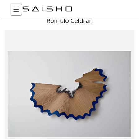
Rómulo Celdrán