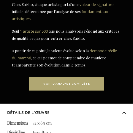
Chez Saisho, chaque artiste part d'une
valeur de signature
initiale, déterminée par l'analyse de ses
fondamentaux
artistiques
.
Seul
1 artiste sur 500
que nous analysons répond aux critères
de qualité requis pour entrer chez Saisho.
À partir de ce point, la valeur évolue selon la
demande réelle
du marché
, ce qui permet de comprendre de manière
transparente son évolution dans le temps.
VOIR L'ANALYSE COMPLÈTE
DÉTAILS DE L'ŒUVRE
Dimensions
41 x 69 cm
Discipline
Escultura