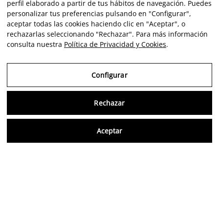
perfil elaborado a partir de tus hábitos de navegación. Puedes
personalizar tus preferencias pulsando en "Configurar",
aceptar todas las cookies haciendo clic en "Aceptar", o
rechazarlas seleccionando "Rechazar". Para más información
consulta nuestra
Política de Privacidad y Cookies
.
Configurar
Rechazar
Consu
Aceptar
FR
Avis vérifiés