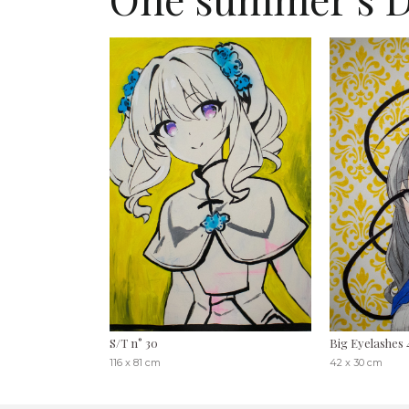
S/T n° 30
Big Eyelashes 
116 x 81 cm
42 x 30 cm