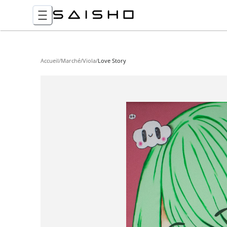
Accueil
/
Marché
/
Viola
/
Love Story