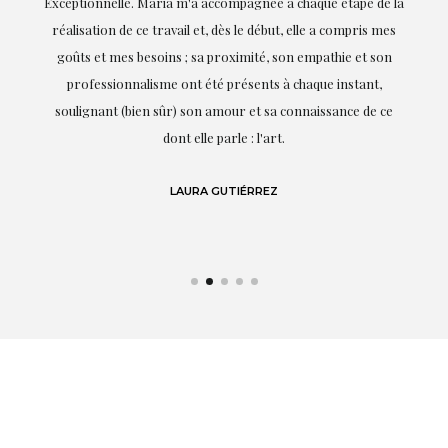
ie
Exceptionnelle. Maria m'a accompagnée à chaque étape de la
on
réalisation de ce travail et, dès le début, elle a compris mes
it.
goûts et mes besoins ; sa proximité, son empathie et son
s
professionnalisme ont été présents à chaque instant,
te
soulignant (bien sûr) son amour et sa connaissance de ce
,
dont elle parle : l'art.
de
LAURA GUTIÉRREZ