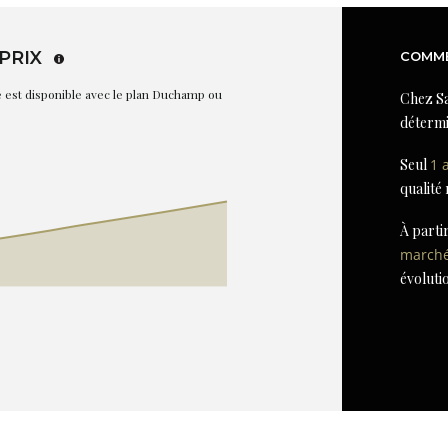
PRIX
COMME
re est disponible avec le plan Duchamp ou
Chez Sa
détermi
Seul
1 
qualité
À parti
march
évoluti