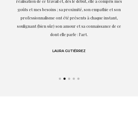
on
réalisation de ce travail et, dès le début, elle a compris mes
it.
goûts et mes besoins ; sa proximité, son empathie et son
s
professionnalisme ont été présents à chaque instant,
te
soulignant (bien sûr) son amour et sa connaissance de ce
,
dont elle parle : l'art.
de
LAURA GUTIÉRREZ