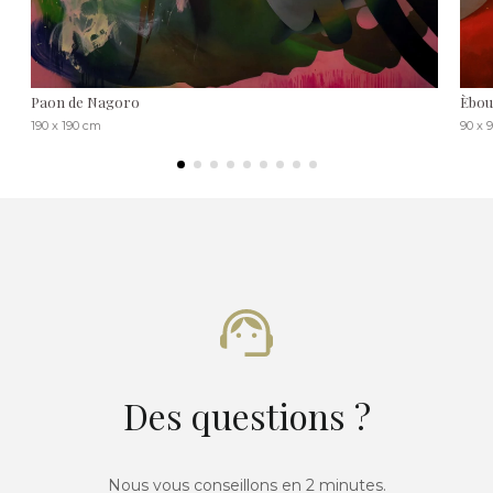
Paon de Nagoro
Èbou
190 x 190 cm
90 x 
Des questions ?
Nous vous conseillons en 2 minutes.