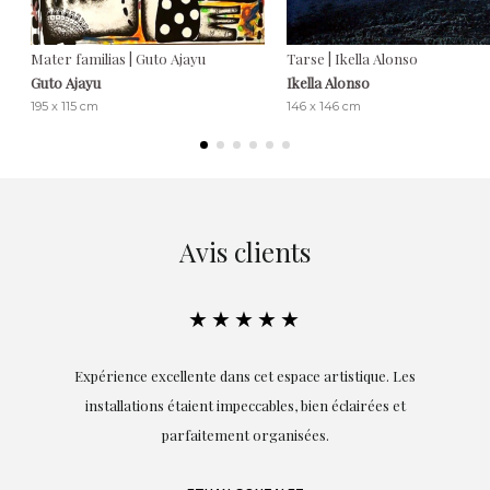
Mater familias | Guto Ajayu
Tarse | Ikella Alonso
Guto Ajayu
Ikella Alonso
195 x 115 cm
146 x 146 cm
Avis clients
★★★★★
la
Expérience excellente dans cet espace artistique. Les
s
installations étaient impeccables, bien éclairées et
parfaitement organisées.
n
e