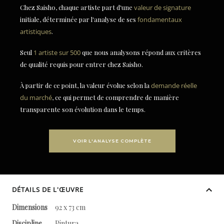
Chez Saisho, chaque artiste part d'une
valeur de signature
initiale, déterminée par l'analyse de ses
fondamentaux
artistiques
.
Seul
1 artiste sur 500
que nous analysons répond aux critères
de qualité requis pour entrer chez Saisho.
À partir de ce point, la valeur évolue selon la
demande réelle
du marché
, ce qui permet de comprendre de manière
transparente son évolution dans le temps.
VOIR L'ANALYSE COMPLÈTE
DÉTAILS DE L'ŒUVRE
Dimensions
92 x 73 cm
Discipline
Pintura