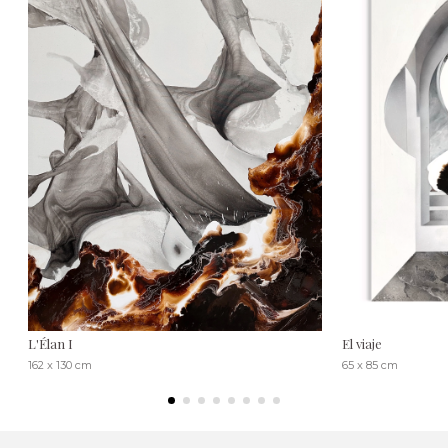
L'Élan I
El viaje
162 x 130 cm
65 x 85 cm