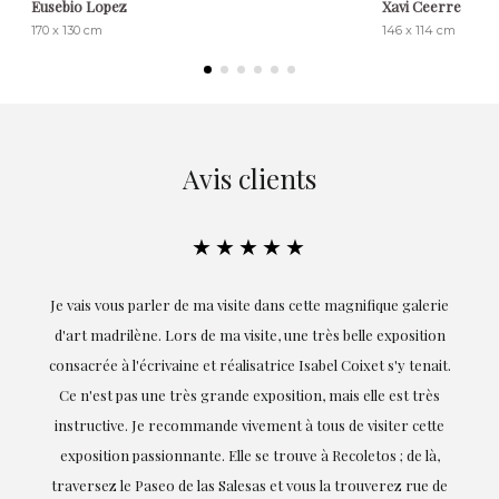
Eusebio Lopez
Xavi Ceerre
170 x 130 cm
146 x 114 cm
Avis clients
★★★★★
ie
Exceptionnelle. Maria m'a accompagnée à chaque étape de la
on
réalisation de ce travail et, dès le début, elle a compris mes
it.
goûts et mes besoins ; sa proximité, son empathie et son
s
professionnalisme ont été présents à chaque instant,
te
soulignant (bien sûr) son amour et sa connaissance de ce
,
dont elle parle : l'art.
de