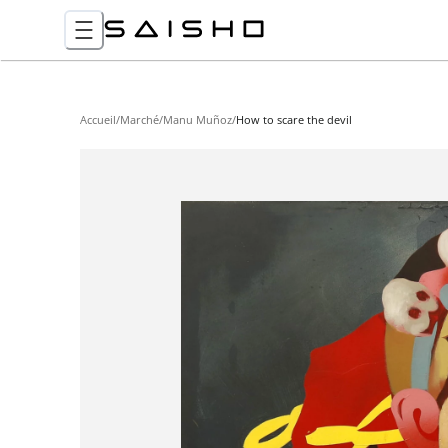
Accueil
/
Marché
/
Manu Muñoz
/
How to scare the devil