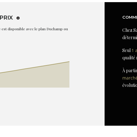
PRIX
COMME
re est disponible avec le plan Duchamp ou
Chez Sa
détermi
Seul
1 
qualité
À parti
march
évoluti