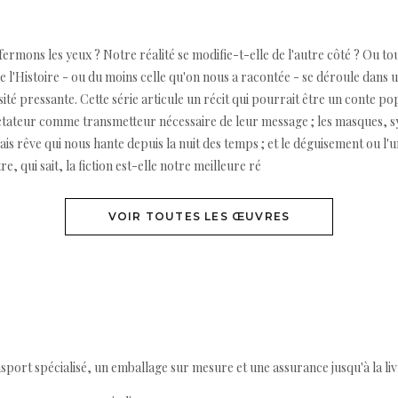
rmons les yeux ? Notre réalité se modifie-t-elle de l'autre côté ? Ou tou
 l'Histoire - ou du moins celle qu'on nous a racontée - se déroule dans un 
té pressante. Cette série articule un récit qui pourrait être un conte pop
ctateur comme transmetteur nécessaire de leur message ; les masques, sy
vais rêve qui nous hante depuis la nuit des temps ; et le déguisement ou l
 qui sait, la fiction est-elle notre meilleure ré
VOIR TOUTES LES ŒUVRES
ort spécialisé, un emballage sur mesure et une assurance jusqu'à la livr