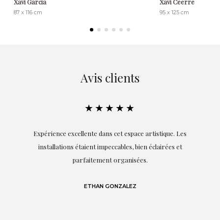
Xavi Garcia
Xavi Ceerre
87 x 116 cm
95 x 125 cm
Avis clients
★★★★★
la
Expérience excellente dans cet espace artistique. Les
s
installations étaient impeccables, bien éclairées et
parfaitement organisées.
n
e
e
ETHAN GONZALEZ