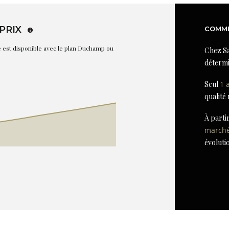
PRIX
COMME
re est disponible avec le plan Duchamp ou
Chez Sa
détermi
Seul
1 
qualité
À parti
march
évoluti