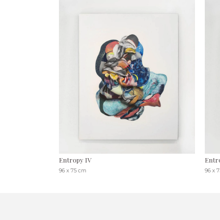
Entropy IV
Entro
96 x 75 cm
96 x 