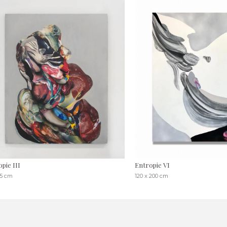
pie III
Entropie VI
75 cm
120 x 200 cm