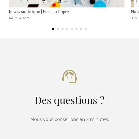
Je vais sur la lune | Eusebio López
Plat
140 x 140 cm
86 x
Des questions ?
Nous vous conseillons en 2 minutes.