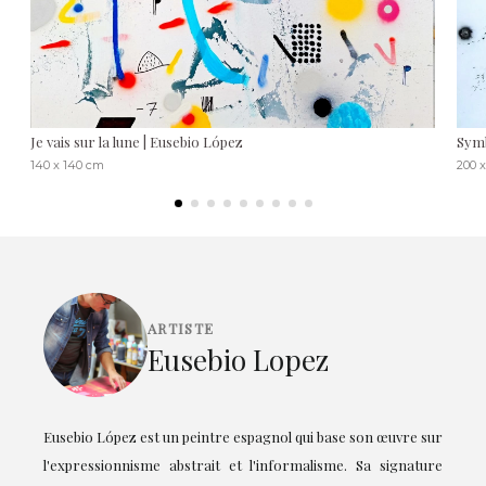
Je vais sur la lune | Eusebio López
Symb
140 x 140 cm
200 
ARTISTE
Eusebio Lopez
Eusebio López est un peintre espagnol qui base son œuvre sur
l'expressionnisme abstrait et l'informalisme. Sa signature