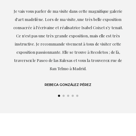
ie
Exceptionnelle. Maria m'a accompagnée à chaque étape de la
on
réalisation de ce travail et, dès le début, elle a compris mes
it.
goûts et mes besoins ; sa proximité, son empathie et son
s
professionnalisme ont été présents à chaque instant,
te
soulignant (bien sûr) son amour et sa connaissance de ce
,
dont elle parle : l'art.
de
LAURA GUTIÉRREZ