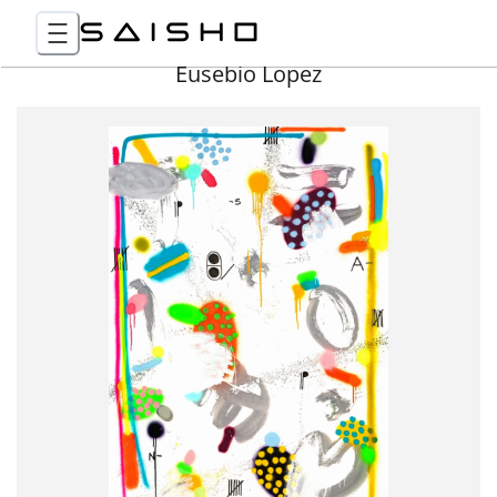
Eusebio Lopez