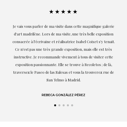
★★★★★
Je vais vous parler de ma visite dans cette magnifique galerie
Exception
d'art madrilène. Lors de ma visite, une très belle exposition
réalisat
consacrée à l'écrivaine et réalisatrice Isabel Coixet s'y tenait.
goûts e
Ce n'est pas une très grande exposition, mais elle est très
profe
instructive. Je recommande vivement à tous de visiter cette
soulign
exposition passionnante. Elle se trouve à Recoletos ; de là,
traversez le Paseo de las Salesas et vous la trouverez rue de
San Telmo à Madrid.
REBECA GONZÁLEZ PÉREZ