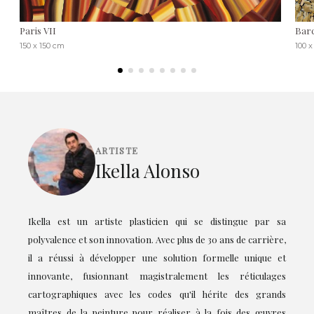
Paris VII
Barc
150 x 150 cm
100 x
ARTISTE
Ikella Alonso
Ikella est un artiste plasticien qui se distingue par sa
polyvalence et son innovation. Avec plus de 30 ans de carrière,
il a réussi à développer une solution formelle unique et
innovante, fusionnant magistralement les réticulages
cartographiques avec les codes qu'il hérite des grands
maîtres de la peinture pour réaliser à la fois des œuvres