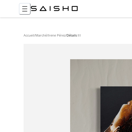
Accueil
/
Marché
/
Irene Pérez
/
Détails I I