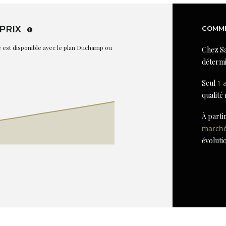
PRIX
COMME
re est disponible avec le plan Duchamp ou
Chez Sa
détermi
Seul
1 
qualité
À parti
march
évoluti