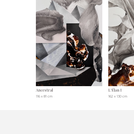
Ancestral
L'Élan I
116 x 81 cm
162 x 130 cm