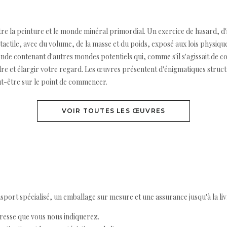
tre la peinture et le monde minéral primordial. Un exercice de hasard, d
actile, avec du volume, de la masse et du poids, exposé aux lois physiques
de contenant d'autres mondes potentiels qui, comme s'il s'agissait de cor
re et élargir votre regard. Les œuvres présentent d'énigmatiques struc
 peut-être sur le point de commencer.
VOIR TOUTES LES ŒUVRES
ort spécialisé, un emballage sur mesure et une assurance jusqu'à la livr
resse que vous nous indiquerez.