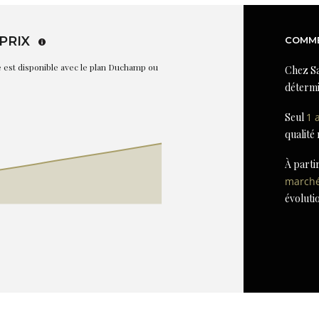
PRIX
COMME
re est disponible avec le plan Duchamp ou
Chez Sa
détermi
Seul
1 
qualité
À parti
march
évoluti