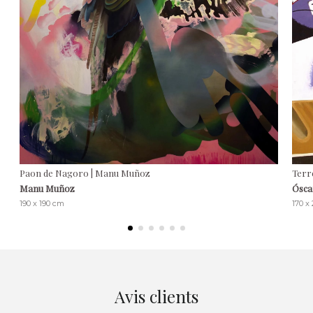
Paon de Nagoro | Manu Muñoz
Terr
Manu Muñoz
Ósca
190 x 190 cm
170 x
Avis clients