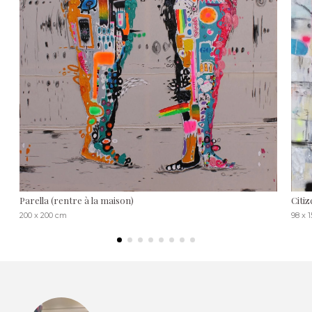
Parella (rentre à la maison)
Citiz
200 x 200 cm
98 x 