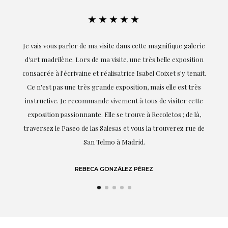
★★★★★
gnifique galerie
Exceptionnelle. Maria m'a accompagnée à chaque étape
elle exposition
réalisation de ce travail et, dès le début, elle a compri
oixet s'y tenait.
goûts et mes besoins ; sa proximité, son empathie et
 elle est très
professionnalisme ont été présents à chaque instan
e visiter cette
soulignant (bien sûr) son amour et sa connaissance d
oletos ; de là,
dont elle parle : l'art.
rouverez rue de
LAURA GUTIÉRREZ