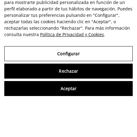
para mostrarte publicidad personalizada en función de un
perfil elaborado a partir de tus hábitos de navegación. Puedes
personalizar tus preferencias pulsando en "Configurar",
aceptar todas las cookies haciendo clic en "Aceptar", o
rechazarlas seleccionando "Rechazar". Para más información
consulta nuestra
Política de Privacidad y Cookies
.
Configurar
Rechazar
Consu
Aceptar
FR
Avis vérifiés