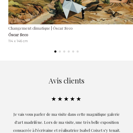
Changement climatique | Óscar Seco
Óscar Seco
114 x 146 cm
Avis clients
★★★★★
ie
Exceptionnelle. Maria m'a accompagnée à chaque étape de la
on
réalisation de ce travail et, dès le début, elle a compris mes
it.
goûts et mes besoins ; sa proximité, son empathie et son