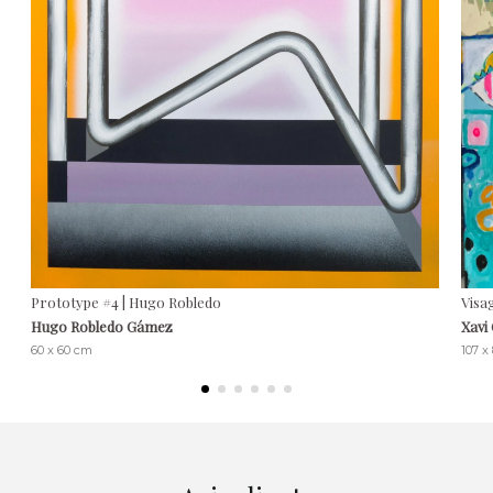
Prototype #4 | Hugo Robledo
Visa
Hugo Robledo Gámez
Xavi
60 x 60 cm
107 x