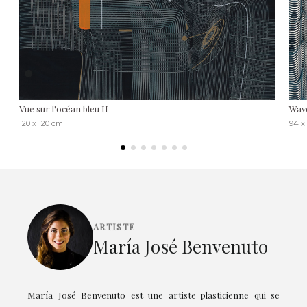
Vue sur l'océan bleu II
Wave
120 x 120 cm
94 x
ARTISTE
María José Benvenuto
María José Benvenuto est une artiste plasticienne qui se