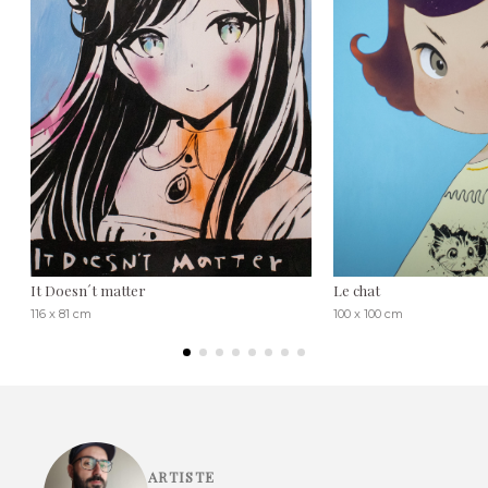
It Doesn´t matter
Le chat
116 x 81 cm
100 x 100 cm
ARTISTE