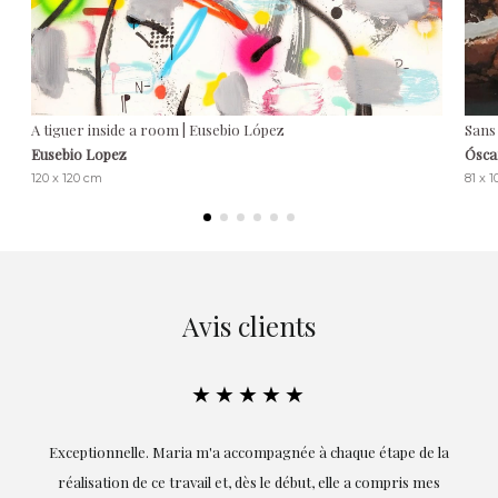
A tiguer inside a room | Eusebio López
Sans 
Eusebio Lopez
Ósca
120 x 120 cm
81 x 
Avis clients
★★★★★
. Maria m'a accompagnée à chaque étape de la
Expérience excellente
ce travail et, dès le début, elle a compris mes
installations étaien