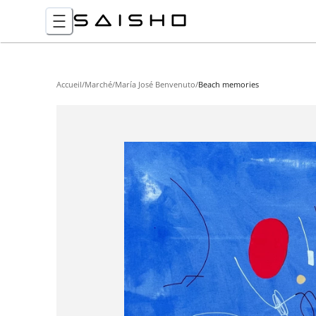
Accueil
/
Marché
/
María José Benvenuto
/
Beach memories