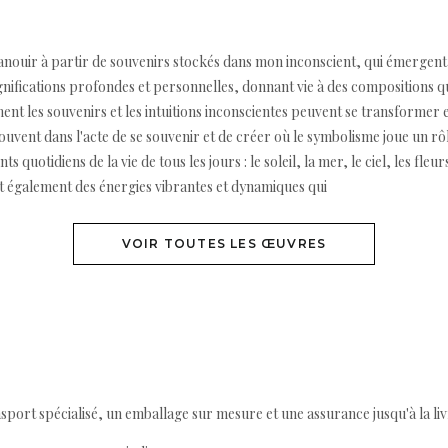
'épanouir à partir de souvenirs stockés dans mon inconscient, qui émerge
nifications profondes et personnelles, donnant vie à des compositions qui
t les souvenirs et les intuitions inconscientes peuvent se transformer en
rouvent dans l'acte de se souvenir et de créer où le symbolisme joue un rô
uotidiens de la vie de tous les jours : le soleil, la mer, le ciel, les fleu
t également des énergies vibrantes et dynamiques qui
VOIR TOUTES LES ŒUVRES
ort spécialisé, un emballage sur mesure et une assurance jusqu'à la livr