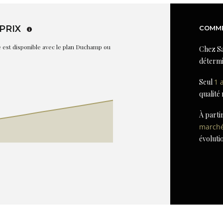
PRIX
COMME
re est disponible avec le plan Duchamp ou
Chez Sa
détermi
Seul
1 
qualité
À parti
march
évoluti