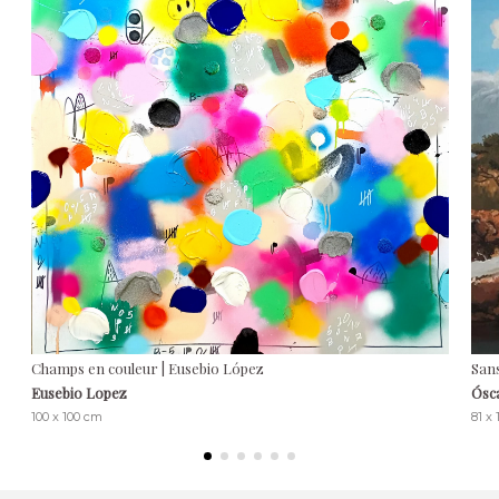
Champs en couleur | Eusebio López
Sans
Eusebio Lopez
Ósc
100 x 100 cm
81 x