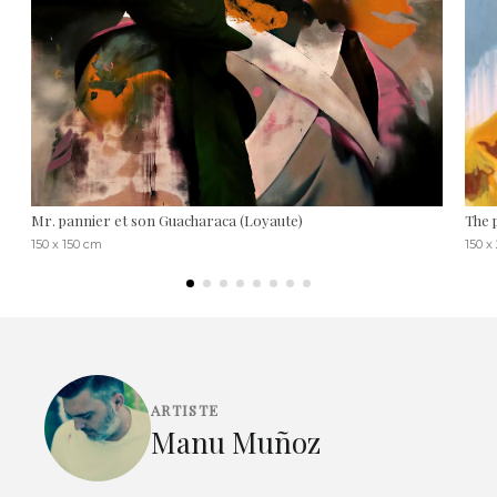
Mr. pannier et son Guacharaca (Loyaute)
The 
150 x 150 cm
150 x
ARTISTE
Manu Muñoz