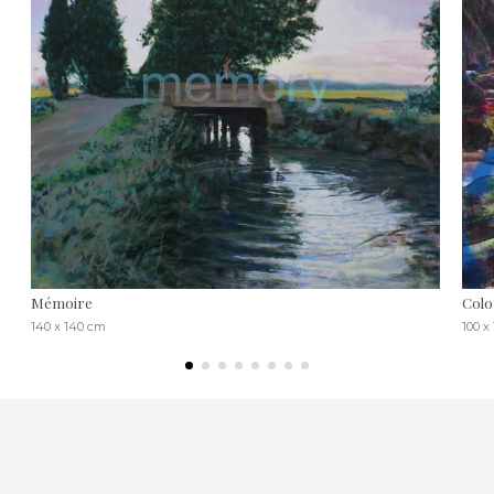
Mémoire
Colo
140 x 140 cm
100 x