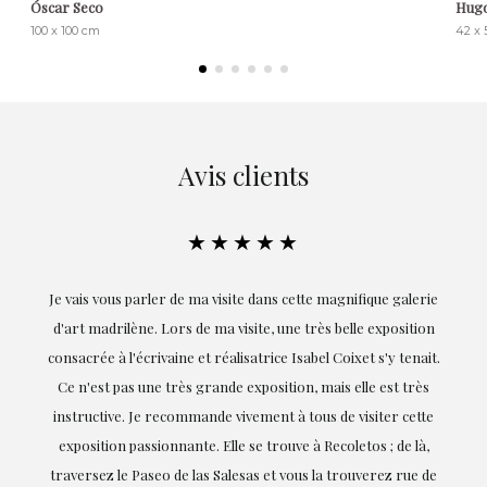
Óscar Seco
Hugo
100 x 100 cm
42 x 
Avis clients
★★★★★
ie
Exceptionnelle. Maria m'a accompagnée à chaque étape de la
on
réalisation de ce travail et, dès le début, elle a compris mes
it.
goûts et mes besoins ; sa proximité, son empathie et son
s
professionnalisme ont été présents à chaque instant,
te
soulignant (bien sûr) son amour et sa connaissance de ce
,
dont elle parle : l'art.
de