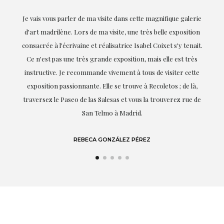
e magnifique galerie
Exceptionnelle. Maria m'a accompagnée à chaque é
ès belle exposition
réalisation de ce travail et, dès le début, elle a co
el Coixet s'y tenait.
goûts et mes besoins ; sa proximité, son empathi
 mais elle est très
professionnalisme ont été présents à chaque in
us de visiter cette
soulignant (bien sûr) son amour et sa connaissan
 Recoletos ; de là,
dont elle parle : l'art.
 la trouverez rue de
LAURA GUTIÉRREZ
EZ