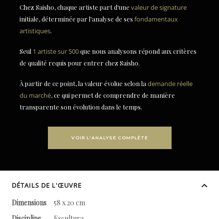
Chez Saisho, chaque artiste part d'une
valeur de signature
initiale, déterminée par l'analyse de ses
fondamentaux
artistiques
.
Seul
1 artiste sur 500
que nous analysons répond aux critères
de qualité requis pour entrer chez Saisho.
À partir de ce point, la valeur évolue selon la
demande réelle
du marché
, ce qui permet de comprendre de manière
transparente son évolution dans le temps.
VOIR L'ANALYSE COMPLÈTE
DÉTAILS DE L'ŒUVRE
Dimensions
58 x 20 cm
Discipline
Escultura