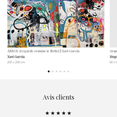
ÁRBOL (regarde comme je flotte) | Xavi García
Arqu
Xavi Garcia
Hug
200 x 200 cm
60 x
Avis clients
★★★★★