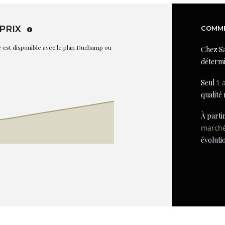
PRIX
COMME
re est disponible avec le plan Duchamp ou
Chez Sa
détermi
Seul
1 
qualité
À parti
march
évoluti