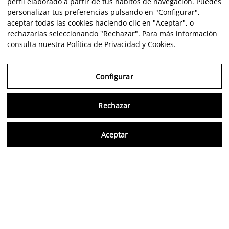
perfil elaborado a partir de tus hábitos de navegación. Puedes
personalizar tus preferencias pulsando en "Configurar",
aceptar todas las cookies haciendo clic en "Aceptar", o
rechazarlas seleccionando "Rechazar". Para más información
consulta nuestra
Política de Privacidad y Cookies
.
Configurar
Consu
Rechazar
Aceptar
Artiste
Portfolio
Carrière
Intelligence
Economics
Critique
FR
Avis vérifiés