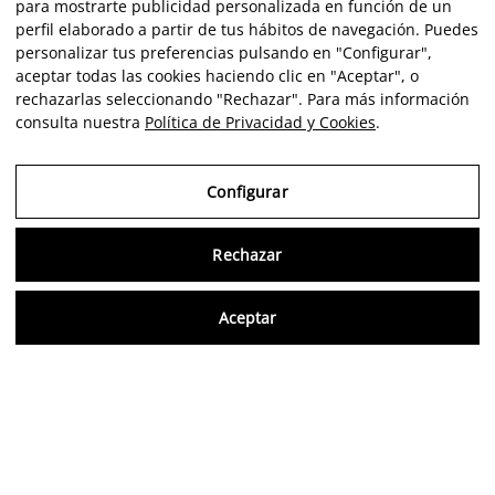
para mostrarte publicidad personalizada en función de un
perfil elaborado a partir de tus hábitos de navegación. Puedes
personalizar tus preferencias pulsando en "Configurar",
aceptar todas las cookies haciendo clic en "Aceptar", o
rechazarlas seleccionando "Rechazar". Para más información
consulta nuestra
Política de Privacidad y Cookies
.
Configurar
Consu
Rechazar
Aceptar
Artiste
Portfolio
Carrière
Intelligence
Economics
Critique
FR
Avis vérifiés